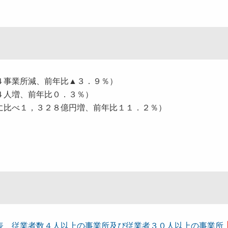
４事業所減、前年比▲３．９％）
４人増、前年比０．３％）
に比べ１，３２８億円増、前年比１１．２％）
表 従業者数４人以上の事業所及び従業者３０人以上の事業所