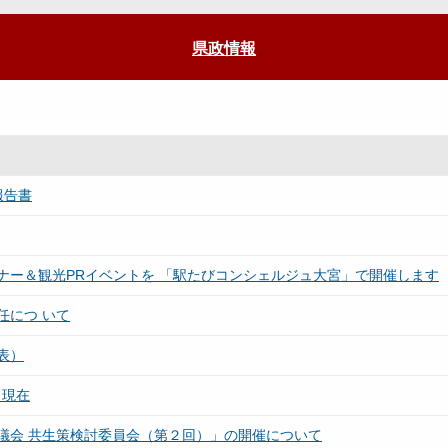
県政情報
報告書
ナー＆観光PRイベントを 「駅たびコンシェルジュ大宮」で開催します
任につ いて
表）
日現在
議会 共生策検討委員会（第２回）」の開催について