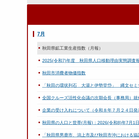
7月
秋田県鉱工業生産指数（月報）
2025(令和7)年度 秋田県人口移動理由実態調査
秋田市消費者物価指数
「秋田の環状列石 大湯と伊勢堂岱」 縄文セミ
全国クルーズ活性化会議の次期会長（事務局）就
企業の受け入れについて（令和８年７月２４日発
秋田県の人口と世帯(月報)：2026(令和8)年7月1
「秋田県男鹿市、潟上市及び秋田市沖における協