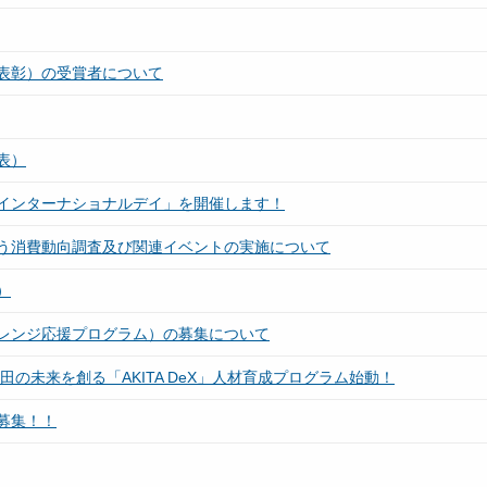
表彰）の受賞者について
表）
インターナショナルデイ」を開催します！
う消費動向調査及び関連イベントの実施について
）
レンジ応援プログラム）の募集について
の未来を創る「AKITA DeX」人材育成プログラム始動！
募集！！