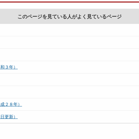
このページを見ている人がよく見ているページ
令和３年）
平成２８年）
５日更新）