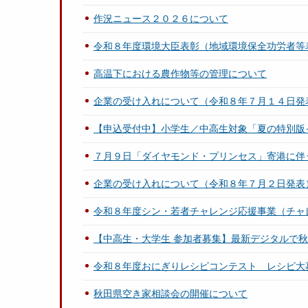
作況ニュース２０２６について
令和８年度環境大臣表彰（地域環境保全功労者等
高温下における農作物等の管理について
企業の受け入れについて（令和８年７月１４日発
【申込受付中】小学生／中高生対象「夏の特別版
７月９日「ダイヤモンド・プリンセス」寄港に伴
企業の受け入れについて（令和８年７月２日発表
令和８年度シン・若者チャレンジ応援事業（チャ
【中高生・大学生 参加者募集】最新デジタルで秋田
令和８年度おにぎりレシピコンテスト レシピ大
秋田県空き家相談会の開催について