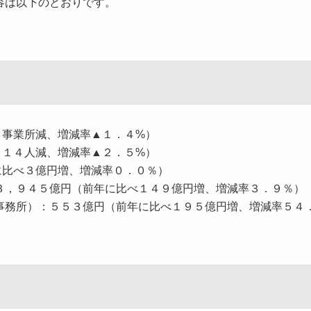
容は以下のとおりです。
２６事業所減、増減率▲１．４%）
，５１４人減、増減率▲２．５%）
年に比べ３億円増、増減率０．０％）
３，９４５億円（前年に比べ１４９億円増、増減率３．９％）
事務所）：５５３億円（前年に比べ１９５億円増、増減率５４