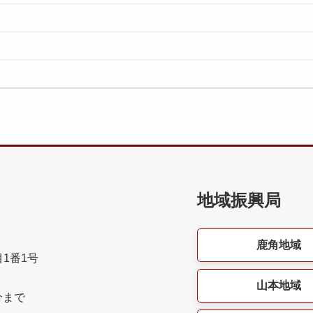
地域振興局
鹿角地域
目1番1号
山本地域
分まで