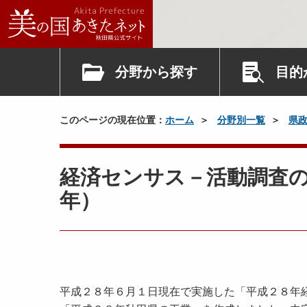
分野から探す
目的
このページの現在位置：
ホーム
分野別一覧
県
経済センサス－活動調査
年）
平成２８年６月１日現在で実施した「平成２８年