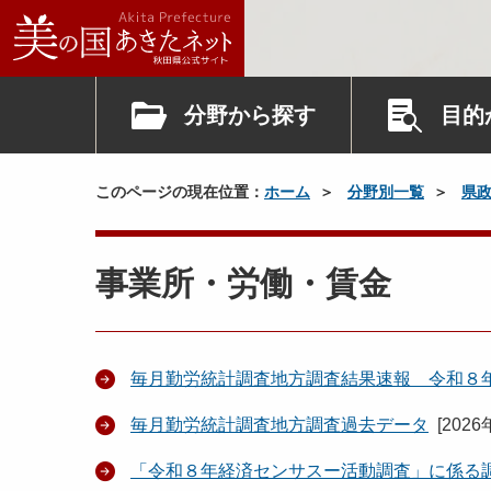
分野から探す
目的
このページの現在位置：
ホーム
分野別一覧
県
事業所・労働・賃金
毎月勤労統計調査地方調査結果速報 令和８
毎月勤労統計調査地方調査過去データ
[
2026
「令和８年経済センサスー活動調査」に係る