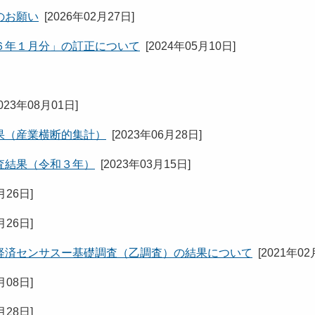
のお願い
[
2026年02月27日
]
６年１月分」の訂正について
[
2024年05月10日
]
023年08月01日
]
果（産業横断的集計）
[
2023年06月28日
]
査結果（令和３年）
[
2023年03月15日
]
月26日
]
月26日
]
経済センサスー基礎調査（乙調査）の結果について
[
2021年02
月08日
]
月28日
]