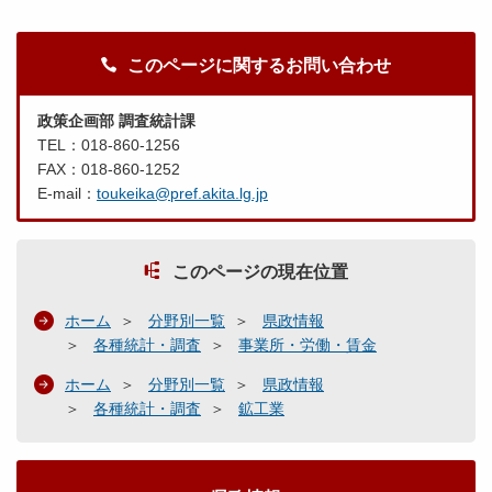
このページに関するお問い合わせ
政策企画部 調査統計課
TEL：018-860-1256
FAX：018-860-1252
E-mail：
toukeika@pref.akita.lg.jp
このページの現在位置
ホーム
分野別一覧
県政情報
各種統計・調査
事業所・労働・賃金
ホーム
分野別一覧
県政情報
各種統計・調査
鉱工業