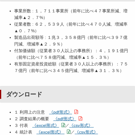
事業所数 : １，７１１事業所（前年に比べ４７事業所減、増
減率▲２．７%）
従業者数 : ６２，５３９人（前年に比べ４７０人減、増減率
▲０．７%）
製造品出荷額等 : １兆３，３５８億円（前年に比べ３９７億
円減、増減率▲２．９％）
付加価値額（従業者３０人以上の事務所）：４，１９１億円
（前年に比べ７５８億円減、増減率▲１５．３％）
有形固定資産投資総額（従業者３０人以上の事務所）：７５
７億円（前年に比べ３４５億円減、増減率▲３１．３％）
ダウンロード
１ 利用上の注意
《pdf形式》
２ 調査結果の概要
《pdf形式》
３ 付表
《excel形式》
／
《csv形式》
４ 統計表
《excel形式》
／
《csv形式》