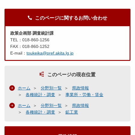
このページに関するお問い合わせ
政策企画部 調査統計課
TEL：018-860-1256
FAX：018-860-1252
E-mail：
toukeika@pref.akita.lg.jp
このページの現在位置
ホーム
分野別一覧
県政情報
各種統計・調査
事業所・労働・賃金
ホーム
分野別一覧
県政情報
各種統計・調査
鉱工業