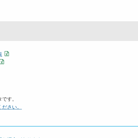
表
タです。
ください。