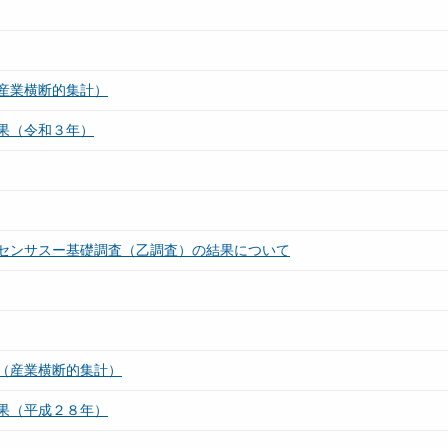
産業横断的集計）
果（令和３年）
センサスー基礎調査（乙調査）の結果について
（産業横断的集計）
果（平成２８年）