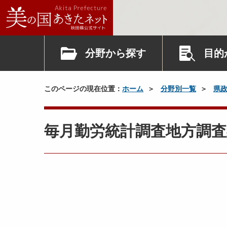
秋
田
県
の
分野から探す
目的
賃
金
、
このページの現在位置：
ホーム
分野別一覧
県
労
働
時
毎月勤労統計調査地方調査
間
及
び
雇
用
の
動