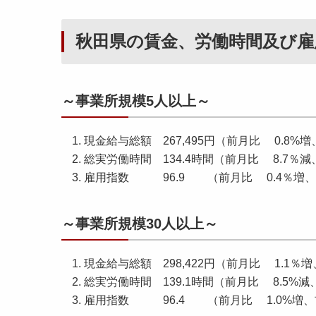
き
（
秋田県の賃金、労働時間及び雇
平
成
2
8
～事業所規模5人以上～
年
9
現金給与総額 267,495円（前月比 0.8%増
月
総実労働時間 134.4時間（前月比 8.7％減
分
雇用指数 96.9 （前月比 0.4％増、前
）
～事業所規模30人以上～
現金給与総額 298,422円（前月比 1.1％増
総実労働時間 139.1時間（前月比 8.5%減
雇用指数 96.4 （前月比 1.0%増、