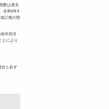
指数は過去
、令和6年4
、改訂後の指
の前年同月
ことにより
場合と必ず