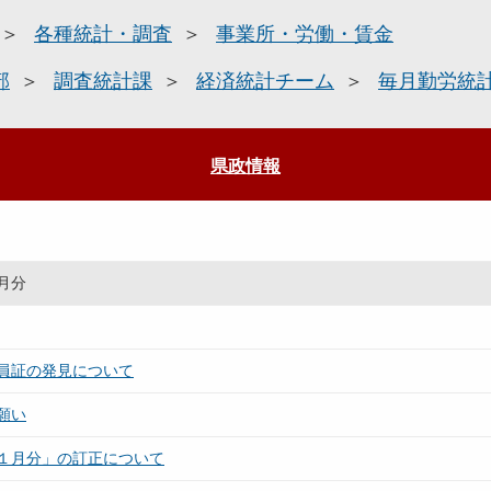
各種統計・調査
事業所・労働・賃金
部
調査統計課
経済統計チーム
毎月勤労統
県政情報
月分
員証の発見について
願い
１月分」の訂正について