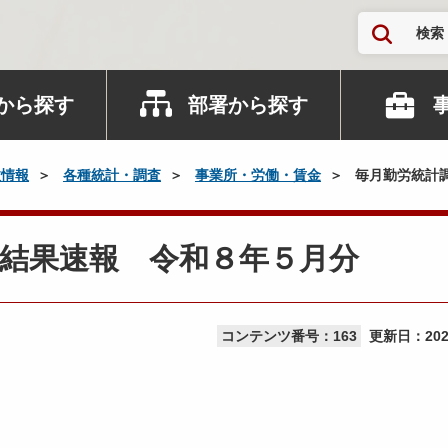
検索
から探す
部署から探す
政情報
各種統計・調査
事業所・労働・賃金
毎月勤労統計
結果速報 令和８年５月分
コンテンツ番号：163
更新日：
20