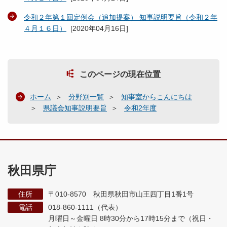
令和２年第１回定例会（追加提案） 知事説明要旨（令和２年
４月１６日）
[
2020年04月16日
]
このページの現在位置
ホーム
分野別一覧
知事室からこんにちは
県議会知事説明要旨
令和2年度
秋田県庁
住所
〒010-8570 秋田県秋田市山王四丁目1番1号
電話
018-860-1111（代表）
月曜日～金曜日 8時30分から17時15分まで
（祝日・