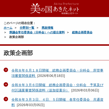
このページの現在位置：
ホーム
分野別一覧
県政情報
県議会常任委員会（分科会）への提出資料
総務企画委員会
政策企画部
政策企画部
令和８年６月１８日開催 総務企画委員会・分科会 所管事
項審査関係資料
[
2026年06月18日
]
令和８年３月６日開催 総務企画委員会・分科会 予算及び
付託議案審査関係資料（追加提案分）
[
2026年03月06日
]
令和８年３月３日、４日、５日開催 各常任委員会 共通資
料
[
2026年03月05日
]