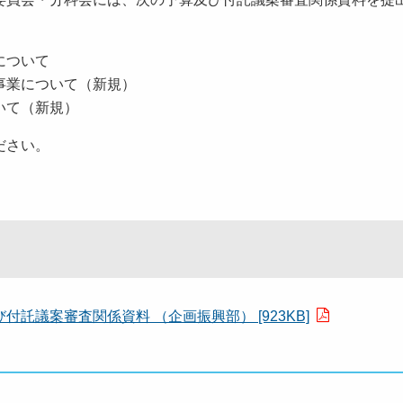
について
事業について（新規）
いて（新規）
ださい。
託議案審査関係資料 （企画振興部） [923KB]