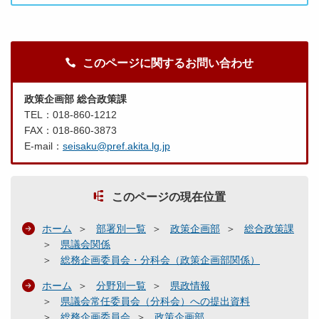
このページに関するお問い合わせ
政策企画部 総合政策課
TEL：018-860-1212
FAX：018-860-3873
E-mail：
seisaku@pref.akita.lg.jp
このページの現在位置
ホーム
部署別一覧
政策企画部
総合政策課
県議会関係
総務企画委員会・分科会（政策企画部関係）
ホーム
分野別一覧
県政情報
県議会常任委員会（分科会）への提出資料
総務企画委員会
政策企画部