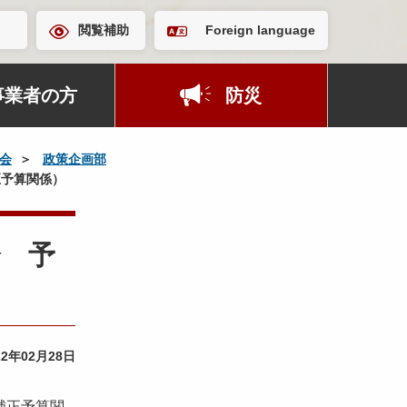
閲覧補助
Foreign language
事業者の方
防災
会
政策企画部
正予算関係）
会 予
22年02月28日
補正予算関