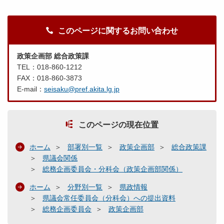
このページに関するお問い合わせ
政策企画部 総合政策課
TEL：018-860-1212
FAX：018-860-3873
E-mail：
seisaku@pref.akita.lg.jp
このページの現在位置
ホーム
部署別一覧
政策企画部
総合政策課
県議会関係
総務企画委員会・分科会（政策企画部関係）
ホーム
分野別一覧
県政情報
県議会常任委員会（分科会）への提出資料
総務企画委員会
政策企画部