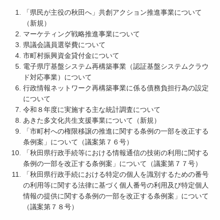
「県民が主役の秋田へ」共創アクション推進事業について
（新規）
マーケティング戦略推進事業について
県議会議員選挙費について
市町村振興資金貸付金について
電子県庁基盤システム再構築事業（認証基盤システムクラウ
ド対応事業）について
行政情報ネットワーク再構築事業に係る債務負担行為の設定
について
令和８年度に実施する主な統計調査について
あきた多文化共生支援事業について（新規）
「市町村への権限移譲の推進に関する条例の一部を改正する
条例案」について（議案第７６号）
「秋田県行政手続等における情報通信の技術の利用に関する
条例の一部を改正する条例案」について（議案第７７号）
「秋田県行政手続における特定の個人を識別するための番号
の利用等に関する法律に基づく個人番号の利用及び特定個人
情報の提供に関する条例の一部を改正する条例案」について
（議案第７８号）