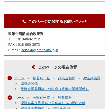
このページに関するお問い合わせ
政策企画部 総合政策課
TEL：018-860-1212
FAX：018-860-3873
E-mail：
seisaku@pref.akita.lg.jp
このページの現在位置
ホーム
部署別一覧
政策企画部
総合政策課
県議会関係
総務企画委員会・分科会（政策企画部関係）
ホーム
分野別一覧
県政情報
県議会常任委員会（分科会）への提出資料
総務企画委員会
政策企画部