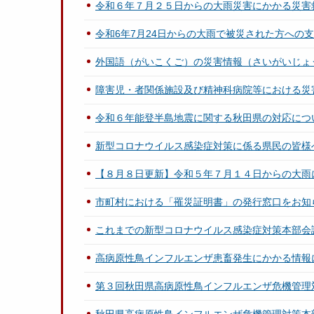
令和６年７月２５日からの大雨災害にかかる災害
令和6年7月24日からの大雨で被災された方への
外国語（がいこくご）の災害情報（さいがいじょうほう）／
障害児・者関係施設及び精神科病院等における災
令和６年能登半島地震に関する秋田県の対応につ
新型コロナウイルス感染症対策に係る県民の皆様
【８月８日更新】令和５年７月１４日からの大雨
市町村における「罹災証明書」の発行窓口をお知
これまでの新型コロナウイルス感染症対策本部会
高病原性鳥インフルエンザ患畜発生にかかる情報
第３回秋田県高病原性鳥インフルエンザ危機管理