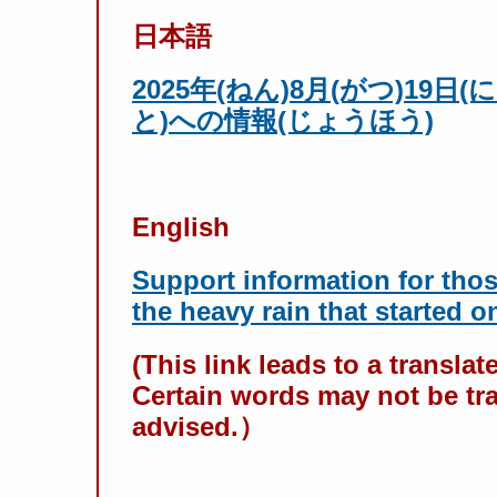
日本語
2025年(ねん)8月(がつ)19
と)への情報(じょうほう)
English
Support information for tho
the heavy rain that started o
(
This link leads to a transla
Certain
words may not be tra
advised.
）