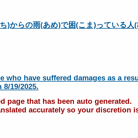
日(にち)からの雨(あめ)で困(こま)っている人
se who have suffered damages as a resu
n 8/19/2025.
ted page that has been auto generated.
nslated accurately so your discretion i