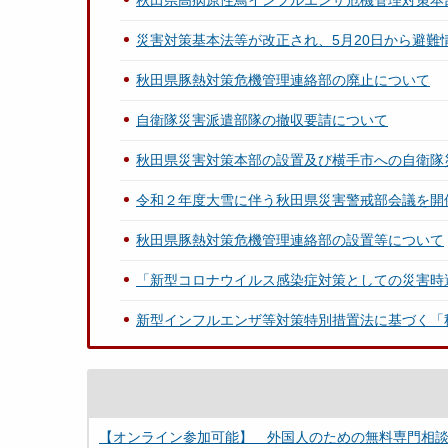
秋田県高病原性鳥インフルエンザ危機管理対策本
災害対策基本法等が改正され、5月20日から避難
秋田県豚熱対策危機管理連絡部の廃止について
自衛隊災害派遣部隊の撤収要請について
秋田県災害対策本部の設置及び横手市への自衛隊
令和２年度大雪に伴う秋田県災害警戒部会議を開
秋田県豚熱対策危機管理連絡部の設置等について
「新型コロナウイルス感染症対策としての災害時
新型インフルエンザ等対策特別措置法に基づく「
【オンライン参加可能】 外国人のための無料専門相談会／【You can partici