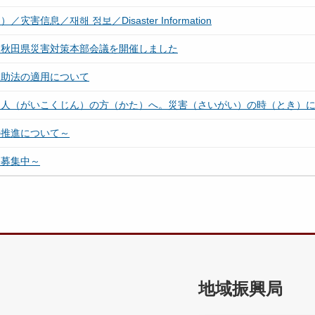
／재해 정보／Disaster Information
る秋田県災害対策本部会議を開催しました
救助法の適用について
国人（がいこくじん）の方（かた）へ。災害（さいがい）の時（とき）
の推進について～
ー募集中～
地域振興局