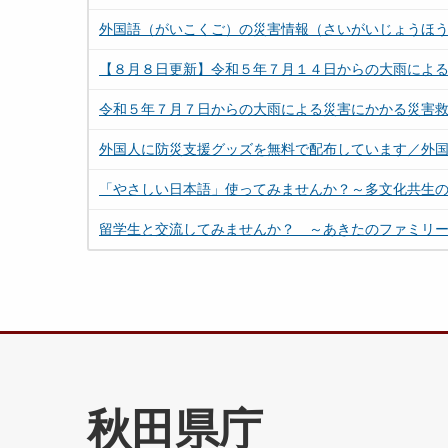
外国語（がいこくご）の災害情報（さいがいじょうほう）／灾害信息
【８月８日更新】令和５年７月１４日からの大雨によ
令和５年７月７日からの大雨による災害にかかる災害
外国人に防災支援グッズを無料で配布しています／外
「やさしい日本語」使ってみませんか？～多文化共生
留学生と交流してみませんか？ ～あきたのファミリ
秋田県庁