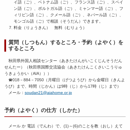
イ語（ご）、ベトナム語（ご）、フランス語（ご）、スペイ
ン語（ご）、ポルトガル語（ご）、ミャンマー語（ご）、フ
ィリピン語（ご）、クメール語（ご）、ネパール語（ご）、
モンゴル語（ご）で相談（そうだん）できます。
料金（りょうきん） 無料（むりょう）
質問（しつもん）するところ・予約（よやく）を
するところ
秋田県外国人相談センター（あきたけんがいこくじんそうだん
せんたー）（秋田県国際交流協会（あきたけんこくさいこうりゅ
うきょうかい（AIA）））
☎018－884－7050（月曜日（げつようび）から金曜日（きんよ
うび）まで、時間（じかん）は9時（じ）から17時（じ）まで）
メール：
soudan21@aiahome.or.jp
予約（よやく）の仕方（しかた）
メール か 電話（でんわ）で、(1)～(6)のことを教（おし）えて