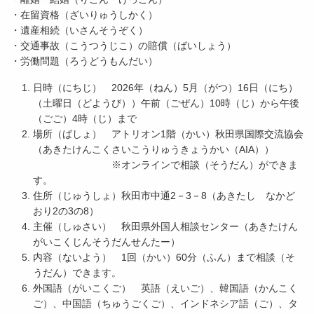
・在留資格（ざいりゅうしかく）
・遺産相続（いさんそうぞく）
・交通事故（こうつうじこ）の賠償（ばいしょう）
・労働問題（ろうどうもんだい）
日時（にちじ） 2026年（ねん）5月（がつ）16日（にち）
（土曜日（どようび））午前（ごぜん）10時（じ）から午後
（ごご）4時（じ）まで
場所（ばしょ） アトリオン1階（かい）秋田県国際交流協会
（あきたけんこくさいこうりゅうきょうかい（AIA））
※オンラインで相談（そうだん）ができま
す。
住所（じゅうしょ）秋田市中通2－3－8（あきたし なかど
おり2の3の8）
主催（しゅさい） 秋田県外国人相談センター（あきたけん
がいこくじんそうだんせんたー）
内容（ないよう） 1回（かい）60分（ふん）まで相談（そ
うだん）できます。
外国語（がいこくご） 英語（えいご）、韓国語（かんこく
ご）、中国語（ちゅうごくご）、インドネシア語（ご）、タ