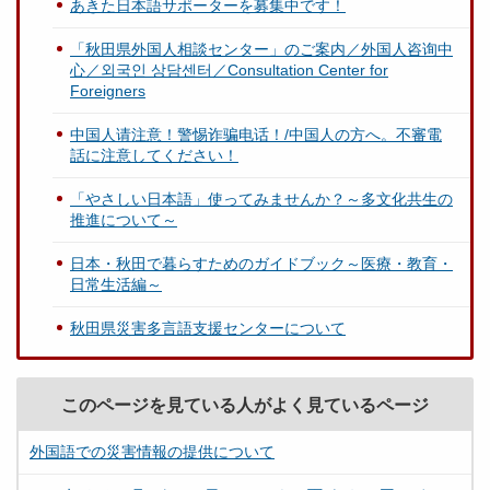
あきた日本語サポーターを募集中です！
「秋田県外国人相談センター」のご案内／外国人咨询中
心／외국인 상담센터／Consultation Center for
Foreigners
中国人请注意！警惕诈骗电话！/中国人の方へ。不審電
話に注意してください！
「やさしい日本語」使ってみませんか？～多文化共生の
推進について～
日本・秋田で暮らすためのガイドブック～医療・教育・
日常生活編～
秋田県災害多言語支援センターについて
このページを見ている人がよく見ているページ
外国語での災害情報の提供について