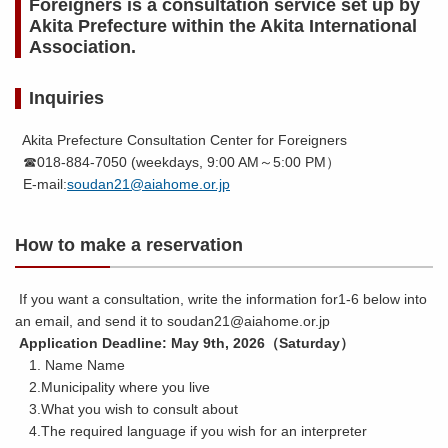
Foreigners is a consultation service set up by
Akita Prefecture within the Akita International
Association.
Inquiries
Akita Prefecture Consultation Center for Foreigners
☎018-884-7050 (weekdays, 9:00 AM～5:00 PM）
E-mail:
soudan21@aiahome.or.jp
How to make a reservation
If you want a consultation, write the information for1-6 below into
an email, and send it to soudan21@aiahome.or.jp
Application Deadline: May 9th, 2026（Saturday）
1. Name Name
2.Municipality where you live
3.What you wish to consult about
4.The required language if you wish for an interpreter