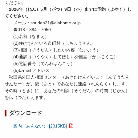
ください。
2026年（ねん）5月（がつ）9日（か）までに予約（よやく）し
てください。
メール：soudan21@aiahome.or.jp
☎018－884－7050
(1)名前（なまえ）
(2)住(す)んでいる市町村（しちょうそん）
(3)相談（そうだん）したい内容（ないよう）
(4)通訳（つうやく）してほしい外国語（がいこくご）
(5)電話番号（でんわばんごう）
(6)E-mail アドレス
秋田県外国人相談センター（あきたけんがいこくじんそうだん
せんたー）が、後（あと）であなたに連絡（れんらく）します。
その時（とき）に、あなたの相談（そうだん）の時間（じかん）
を伝（つた）えます。
ダウンロード
・
案内（あんない） [2015KB]