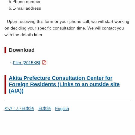
5.Phone number
6.E-mail address
Upon receiving this form or your phone call, we will start working
on deciding your specific consultation time. We will contact you
with the details later.
Download
・
Flier [2015KB]
Akita Prefecture Consultation Center for
Foreign Residents (Links to an outside site
(AIA))
やさしい日本語
日本語
English