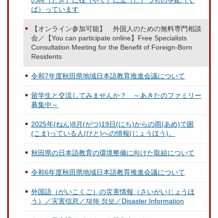
の時（とき）に役（やく）に立（た）つものを配（く
ば）っています
【オンライン参加可能】 外国人のための無料専門相談
会／【You can participate online】Free Specialists
Consultation Meeting for the Benefit of Foreign-Born
Residents
令和7年度秋田県地域日本語教育推進会議について
留学生と交流してみませんか？ ～あきたのファミリー
募集中～
2025年(ねん)8月(がつ)19日(にち)からの雨(あめ)で困
(こま)っている人(ひと)への情報(じょうほう)。
秋田県の日本語教育の環境整備に向けた取組について
令和6年度秋田県地域日本語教育推進会議について
外国語（がいこくご）の災害情報（さいがいじょうほ
う）／灾害信息／재해 정보／Disaster Information