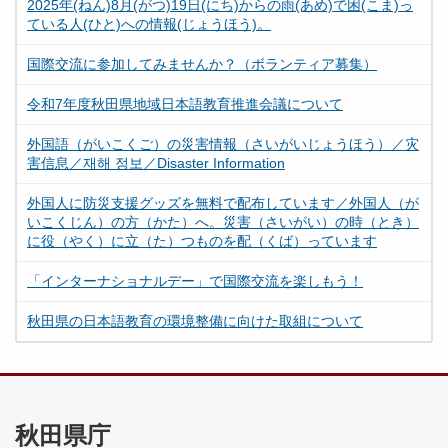
2025年(ねん)8月(がつ)19日(にち)からの雨(あめ)で困(こま)っ
ている人(ひと)への情報(じょうほう)。
国際交流に参加してみませんか？（ボランティア募集）
令和7年度秋田県地域日本語教育推進会議について
外国語（がいこくご）の災害情報（さいがいじょうほう）／灾
害信息／재해 정보／Disaster Information
外国人に防災支援グッズを無料で配布しています／外国人（が
いこくじん）の方（かた）へ。災害（さいがい）の時（とき）
に役（やく）に立（た）つものを配（くば）っています
「インターナショナルデー」で国際交流を楽しもう！
秋田県の日本語教育の環境整備に向けた取組について
秋田県庁