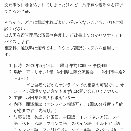
交通事故に巻き込まれてしまったけれど，治療費や慰謝料を請求
できるの？etc..
そもそも、どこに相談すればよいか分からないことも、ぜひご相
談ください！
出入国在留管理局の職員や弁護士、行政書士が分かりやすくアド
バイスします。
相談料、通訳料は無料です。※ウェブ翻訳システムを使用しま
す。
日時 2026年5月16日 土曜日 午前10時 ～ 午後4時
場所 アトリオン1階 秋田県国際交流協会 （秋田市中通2
－3－8）
※ご自宅などからオンラインでの相談も可能です。オ
ンライン環境がない方でもまずはお問い合わせください。
主催 秋田県外国人相談センター
内容 面談相談（オンライン相談可）、1回60分程度（予約
が必要です。先着順。）
対応言語 英語、韓国語、中国語、インドネシア語、タイ
語、ベトナム語、フランス語、スペイン語、ポルトガル語、
ミャンマー語、フィリピン語、クメール語、ネパール語、モ