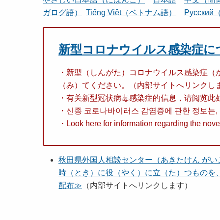
ガログ語）
Tiếng Việt（ベトナム語）
Pусски
新型コロナウイルス感染症に
・新型（しんがた）コロナウイルス感染症（
（み）てください。（内部サイトへリンクし
・有关新型冠状病毒感染症的信息，请阅览此
・신종 코로나바이러스 감염증에 관한 정보는, 
・Look here for information regarding the novel 
秋田県外国人相談センター（あきたけん がい
時（とき）に役（やく）に立（た）つものを
配布≫
（内部サイトへリンクします）