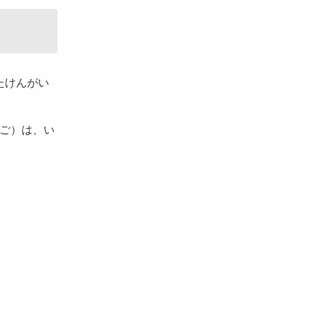
たけんがい
ごご）は、い