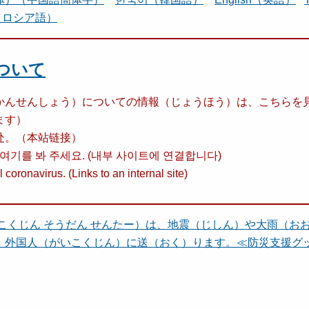
й（ロシア語）
ついて
かんせんしょう）についての情報（じょうほう）は、こちらを
ます）
处。（本站链接）
여기를 봐 주세요. (내부 사이트에 연결합니다)
coronavirus. (Links to an internal site)
こくじん そうだん せんたー）は、地震（じしん）や大雨（お
、外国人（がいこくじん）に送（おく）ります。≪防災支援グ