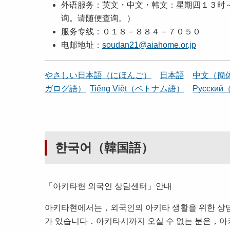
外语服务：英文・中文・韩文：星期四１３时～
询。请随便查询。）
服务专线：０１８－８８４－７０５０
电邮地址：
soudan21@aiahome.or.jp
やさしい日本語（にほんご）
日本語
中文（簡
ガログ語）
Tiếng Việt（ベトナム語）
Pусски
한국어（韓国語）
「아키타현 외국인 상담센터」안내
아키타현에서는，외국인의 아키타 생활을 위한 상
가 있습니다．아키타시까지 오실 수 없는 분은，아