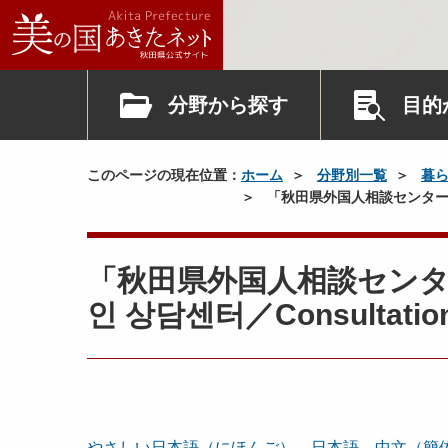
分野から探す
目的
このページの現在位置：
ホーム
分野別一覧
暮
「秋田県外国人相談センター」のご案
「秋田県外国人相談セン
인 상담센터／Consultation C
やさしい日本語（にほんご）
日本語
中文（簡