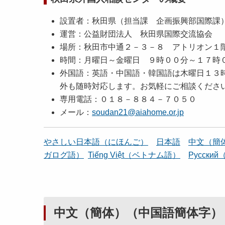
設置者：秋田県（担当課 企画振興部国際課
運営：公益財団法人 秋田県国際交流協会
場所：秋田市中通２－３－８ アトリオン１
時間：月曜日～金曜日 ９時００分～１７時
外国語：英語・中国語・韓国語は木曜日１３
外も随時対応します。お気軽にご相談くださ
専用電話：０１８－８８４－７０５０
メール：
soudan21@aiahome.or.jp
やさしい日本語（にほんご）
日本語
中文（簡
ガログ語）
Tiếng Việt（ベトナム語）
Pусски
中文（簡体）（中国語簡体字）