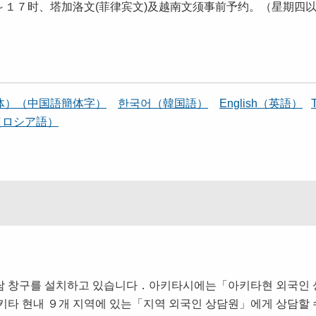
１７时、塔加洛文(菲律宾文)及越南文须事前予约。（星期四
体）（中国語簡体字）
한국어（韓国語）
English（英語）
й（ロシア語）
담 창구를 설치하고 있습니다．아키타시에는「아키타현 외국인
키타 현내 ９개 지역에 있는「지역 외국인 상담원」에게 상담할 