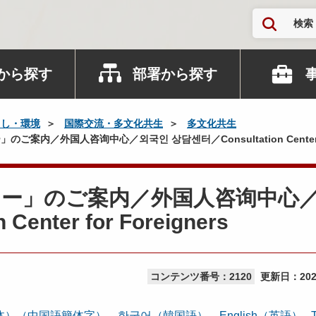
検索
から探す
部署から探す
らし・環境
国際交流・多文化共生
多文化共生
内／外国人咨询中心／외국인 상담센터／Consultation Center for 
ター」のご案内／外国人咨询中心
enter for Foreigners
コンテンツ番号：2120
更新日：
20
体）（中国語簡体字）
한국어（韓国語）
English（英語）