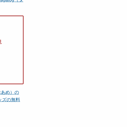
見
おあめ）の
ッズの無料