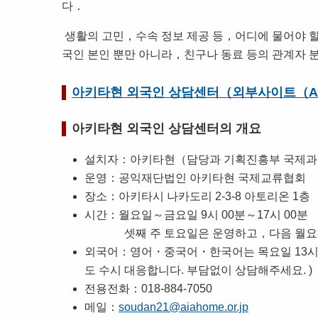
다．
생활의 고민，수속 정보 제공 등，어디에 물어야 
국인 본인 뿐만 아니라，친구나 동료 등의 관계자
아키타현 외국인 상담센터（외부사이트（A
아키타현 외국인 상담센터의 개요
설치자：아키타현（담당과 기획진흥부 국제
운영：공익재단법인 아키타현 국제교류협회
장소：아키타시 나카도리 2-3-8 아토리온 1층
시간：월요일～금요일 9시 00분～17시 00분
셋째 주 토요일은 운영하고，다음 월요
외국어：영어・중국어・한국어는 목요일 13시～
도 수시 대응합니다. 부담없이 상담해주세요. )
전용전화：018-884-7050
메일：
soudan21@aiahome.or.jp