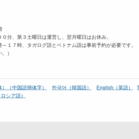
）
階
００分、第３土曜日は運営し、翌月曜日はお休み。
時～１７時、タガログ語とベトナム語は事前予約が必要です。
い。）
体）（中国語簡体字）
한국어（韓国語）
English（英語）
й（ロシア語）