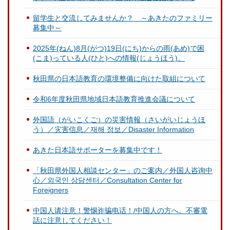
留学生と交流してみませんか？ ～あきたのファミリー
募集中～
2025年(ねん)8月(がつ)19日(にち)からの雨(あめ)で困
(こま)っている人(ひと)への情報(じょうほう)。
秋田県の日本語教育の環境整備に向けた取組について
令和6年度秋田県地域日本語教育推進会議について
外国語（がいこくご）の災害情報（さいがいじょうほ
う）／灾害信息／재해 정보／Disaster Information
あきた日本語サポーターを募集中です！
「秋田県外国人相談センター」のご案内／外国人咨询中
心／외국인 상담센터／Consultation Center for
Foreigners
中国人请注意！警惕诈骗电话！/中国人の方へ。不審電
話に注意してください！