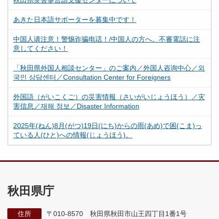
秋田県災害多言語支援センターについて
あきた日本語サポーターを募集中です！
中国人请注意！警惕诈骗电话！/中国人の方へ。不審電話に注
意してください！
「秋田県外国人相談センター」のご案内／外国人咨询中心／외
국인 상담센터／Consultation Center for Foreigners
外国語（がいこくご）の災害情報（さいがいじょうほう）／灾
害信息／재해 정보／Disaster Information
2025年(ねん)8月(がつ)19日(にち)からの雨(あめ)で困(こま)っ
ている人(ひと)への情報(じょうほう)。
秋田県庁
住所
〒010-8570 秋田県秋田市山王四丁目1番1号