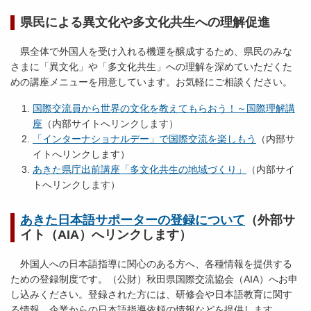
県民による異文化や多文化共生への理解促進
県全体で外国人を受け入れる機運を醸成するため、県民のみな
さまに「異文化」や「多文化共生」への理解を深めていただくた
めの講座メニューを用意しています。お気軽にご相談ください。
国際交流員から世界の文化を教えてもらおう！～国際理解講
座
（内部サイトへリンクします）
「インターナショナルデー」で国際交流を楽しもう
（内部サ
イトへリンクします）
あきた県庁出前講座「多文化共生の地域づくり」
（内部サイ
トへリンクします）
あきた日本語サポーターの登録について
（外部サ
イト（AIA）へリンクします）
外国人への日本語指導に関心のある方へ、各種情報を提供する
ための登録制度です。（公財）秋田県国際交流協会（AIA）へお申
し込みください。登録された方には、研修会や日本語教育に関す
る情報、企業からの日本語指導依頼の情報などを提供します。