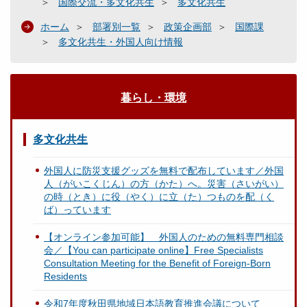
国際交流・多文化共生
多文化共生
ホーム
部署別一覧
政策企画部
国際課
多文化共生・外国人向け情報
暮らし・環境
多文化共生
外国人に防災支援グッズを無料で配布しています／外国
人（がいこくじん）の方（かた）へ。災害（さいがい）
の時（とき）に役（やく）に立（た）つものを配（く
ば）っています
【オンライン参加可能】 外国人のための無料専門相談
会／【You can participate online】Free Specialists
Consultation Meeting for the Benefit of Foreign-Born
Residents
令和7年度秋田県地域日本語教育推進会議について