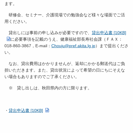
ます。
研修会、セミナー、介護現場での勉強会など様々な場面でご活
用ください。
貸出しには事前の申し込みが必要ですので、
貸出申込書 [10KB]
に必要事項を記載のうえ、健康福祉部長寿社会課（ＦＡＸ：
018-860-3867，E-mail：
Chouju@pref.akita.lg.jp
）まで提出くださ
い。
なお、貸出費用はかかりませんが、返却にかかる郵送代はご負
担いただきます。また、貸出状況によって希望の日にちにそえな
い場合もありますのでご了承ください。
※ 貸し出しは、秋田県内の方に限ります。
・
貸出申込書 [10KB]