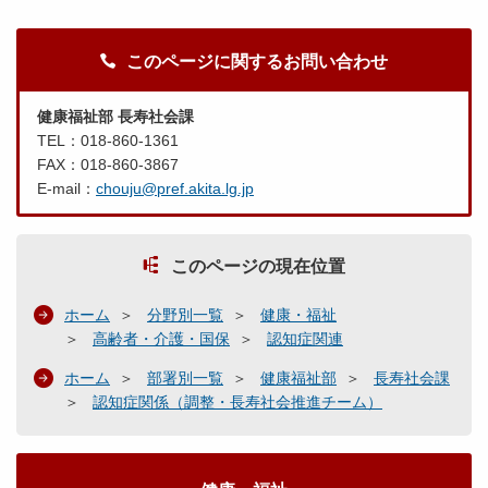
このページに関するお問い合わせ
健康福祉部 長寿社会課
TEL：018-860-1361
FAX：018-860-3867
E-mail：
chouju@pref.akita.lg.jp
このページの現在位置
ホーム
分野別一覧
健康・福祉
高齢者・介護・国保
認知症関連
ホーム
部署別一覧
健康福祉部
長寿社会課
認知症関係（調整・長寿社会推進チーム）