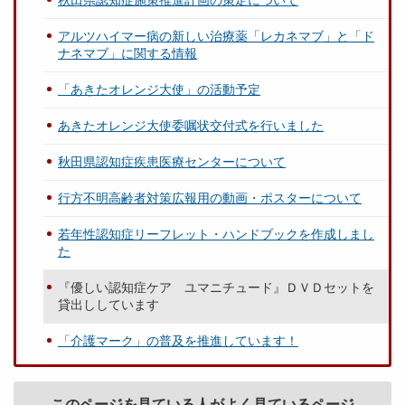
秋田県認知症施策推進計画の策定について
アルツハイマー病の新しい治療薬「レカネマブ」と「ド
ナネマブ」に関する情報
「あきたオレンジ大使」の活動予定
あきたオレンジ大使委嘱状交付式を行いました
秋田県認知症疾患医療センターについて
行方不明高齢者対策広報用の動画・ポスターについて
若年性認知症リーフレット・ハンドブックを作成しまし
た
『優しい認知症ケア ユマニチュード』ＤＶＤセットを
貸出ししています
「介護マーク」の普及を推進しています！
このページを見ている人がよく見ているページ