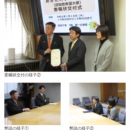
委嘱状交付の様子②
懇談の様子①
懇談の様子②