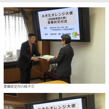
委嘱状交付の様子①