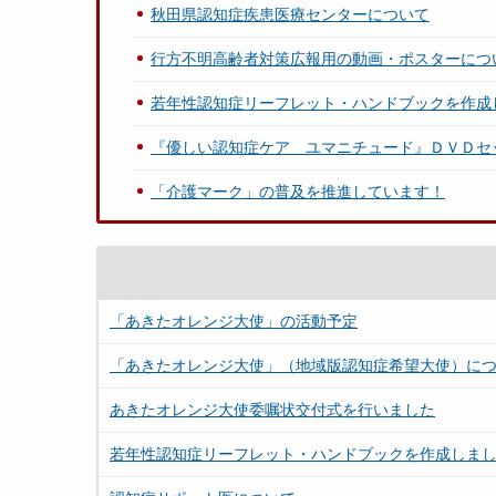
秋田県認知症疾患医療センターについて
行方不明高齢者対策広報用の動画・ポスターにつ
若年性認知症リーフレット・ハンドブックを作成
『優しい認知症ケア ユマニチュード』ＤＶＤセ
「介護マーク」の普及を推進しています！
「あきたオレンジ大使」の活動予定
「あきたオレンジ大使」（地域版認知症希望大使）に
あきたオレンジ大使委嘱状交付式を行いました
若年性認知症リーフレット・ハンドブックを作成しま