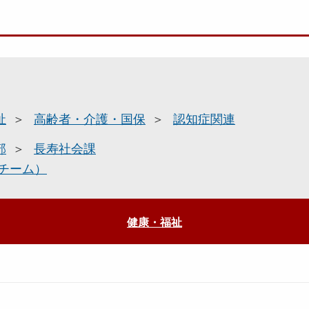
祉
高齢者・介護・国保
認知症関連
部
長寿社会課
チーム）
健康・福祉