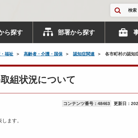
検索
から探す
部署から探す
康・福祉
高齢者・介護・国保
認知症関連
各市町村の認知
の取組状況について
コンテンツ番号：48463
更新日：
20
表します。