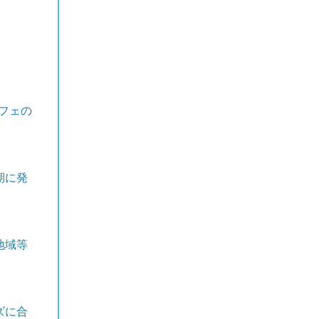
フェの
期に発
地域等
ズに合