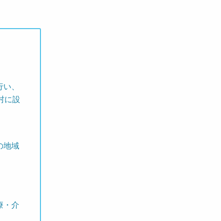
行い、
村に設
の地域
療・介