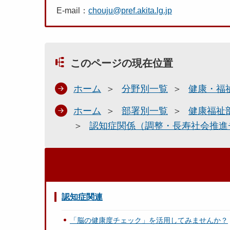
E-mail：
chouju@pref.akita.lg.jp
このページの現在位置
ホーム
分野別一覧
健康・福
ホーム
部署別一覧
健康福祉
認知症関係（調整・長寿社会推進
認知症関連
「脳の健康度チェック」を活用してみませんか？