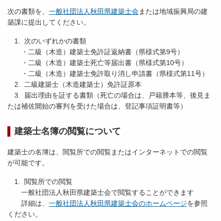
次の書類を、
一般社団法人秋田県建築士会
または地域振興局の建
築課に提出してください。
1. 次のいずれかの書類
・二級（木造）建築士免許証返納書（県様式第9号）
・二級（木造）建築士死亡等届出書（県様式第10号）
・二級（木造）建築士免許取り消し申請書（県様式第11号）
2. 二級建築士（木造建築士）免許証原本
3. 届出理由を証する書類（死亡の場合は、戸籍謄本等、後見ま
たは補佐開始の審判を受けた場合は、登記事項証明書等）
建築士名簿の閲覧について
建築士の名簿は、閲覧所での閲覧またはインターネットでの閲覧
が可能です。
1. 閲覧所での閲覧
一般社団法人秋田県建築士会で閲覧することができます
詳細は、
一般社団法人秋田県建築士会のホームページ
を参照
ください。