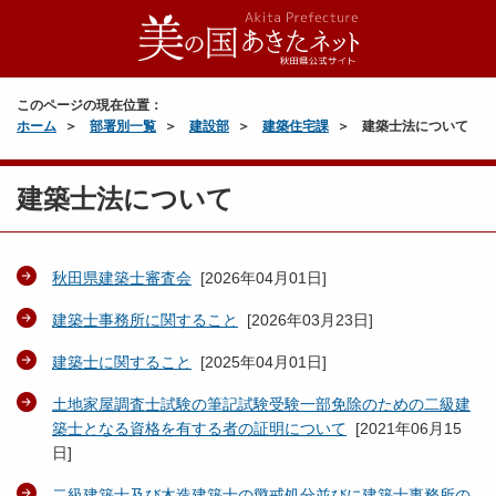
このページの現在位置：
ホーム
部署別一覧
建設部
建築住宅課
建築士法について
建築士法について
秋田県建築士審査会
[
2026年04月01日
]
建築士事務所に関すること
[
2026年03月23日
]
建築士に関すること
[
2025年04月01日
]
土地家屋調査士試験の筆記試験受験一部免除のための二級建
築士となる資格を有する者の証明について
[
2021年06月15
日
]
二級建築士及び木造建築士の懲戒処分並びに建築士事務所の