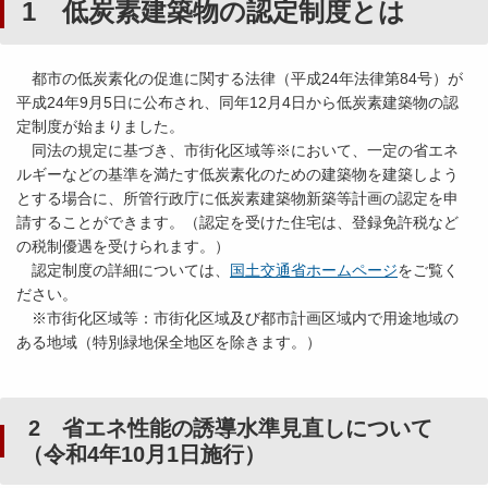
1 低炭素建築物の認定制度とは
都市の低炭素化の促進に関する法律（平成24年法律第84号）が
平成24年9月5日に公布され、同年12月4日から低炭素建築物の認
定制度が始まりました。
同法の規定に基づき、市街化区域等※において、一定の省エネ
ルギーなどの基準を満たす低炭素化のための建築物を建築しよう
とする場合に、所管行政庁に低炭素建築物新築等計画の認定を申
請することができます。（認定を受けた住宅は、登録免許税など
の税制優遇を受けられます。）
認定制度の詳細については、
国土交通省ホームページ
をご覧く
ださい。
※市街化区域等：市街化区域及び都市計画区域内で用途地域の
ある地域（特別緑地保全地区を除きます。）
2 省エネ性能の誘導水準見直しについて
（令和4年10月1日施行）