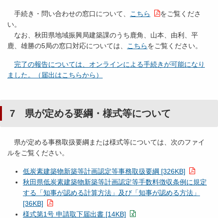
手続き・問い合わせの窓口について、
こちら
をご覧くださ
い。
なお、秋田県地域振興局建築課のうち鹿角、山本、由利、平
鹿、雄勝の5局の窓口対応については、
こちら
をご覧ください。
完了の報告については、オンラインによる手続きが可能になり
ました。（届出はこちらから）
7 県が定める要綱・様式等について
県が定める事務取扱要綱または様式等については、次のファイ
ルをご覧ください。
低炭素建築物新築等計画認定等事務取扱要綱 [326KB]
秋田県低炭素建築物新築等計画認定等手数料徴収条例に規定
する「知事が認める計算方法」及び「知事が認める方法」
[36KB]
様式第1号 申請取下届出書 [14KB]