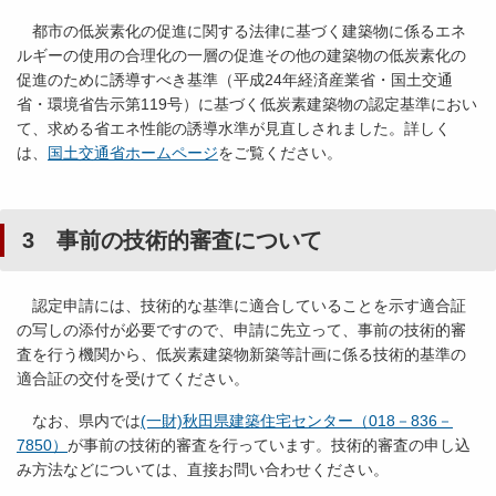
都市の低炭素化の促進に関する法律に基づく建築物に係るエネ
ルギーの使用の合理化の一層の促進その他の建築物の低炭素化の
促進のために誘導すべき基準（平成24年経済産業省・国土交通
省・環境省告示第119号）に基づく低炭素建築物の認定基準におい
て、求める省エネ性能の誘導水準が見直しされました。詳しく
は、
国土交通省ホームページ
をご覧ください。
3 事前の技術的審査について
認定申請には、技術的な基準に適合していることを示す適合証
の写しの添付が必要ですので、申請に先立って、事前の技術的審
査を行う機関から、低炭素建築物新築等計画に係る技術的基準の
適合証の交付を受けてください。
なお、県内では
(一財)秋田県建築住宅センター（018－836－
7850）
が事前の技術的審査を行っています。技術的審査の申し込
み方法などについては、直接お問い合わせください。