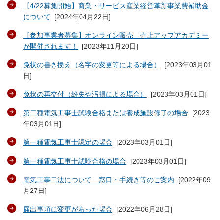
【4/22募集開始】商業・サービス産業経営革新事業費補助金
について
[
2024年04月22日
]
【参加事業者募集】オンライン販売 売上アップアカデミー
が開催されます！
[
2023年11月20日
]
免状の書き換え（名字の変更等による場合）
[
2023年03月01
日
]
免状の再交付（紛失や汚損による場合）
[
2023年03月01日
]
第二種電気工事士試験合格または養成施設修了の場合
[
2023
年03月01日
]
第一種電気工事士認定の場合
[
2023年03月01日
]
第一種電気工事士試験合格の場合
[
2023年03月01日
]
電気工事二法について 窓口・手続き等のご案内
[
2022年09
月27日
]
届出事項に変更があった場合
[
2022年06月28日
]