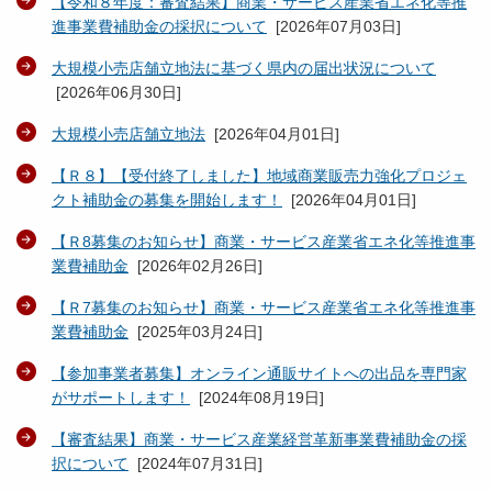
【令和８年度：審査結果】商業・サービス産業省エネ化等推
進事業費補助金の採択について
[
2026年07月03日
]
大規模小売店舗立地法に基づく県内の届出状況について
[
2026年06月30日
]
大規模小売店舗立地法
[
2026年04月01日
]
【Ｒ８】【受付終了しました】地域商業販売力強化プロジェ
クト補助金の募集を開始します！
[
2026年04月01日
]
【Ｒ8募集のお知らせ】商業・サービス産業省エネ化等推進事
業費補助金
[
2026年02月26日
]
【Ｒ7募集のお知らせ】商業・サービス産業省エネ化等推進事
業費補助金
[
2025年03月24日
]
【参加事業者募集】オンライン通販サイトへの出品を専門家
がサポートします！
[
2024年08月19日
]
【審査結果】商業・サービス産業経営革新事業費補助金の採
択について
[
2024年07月31日
]