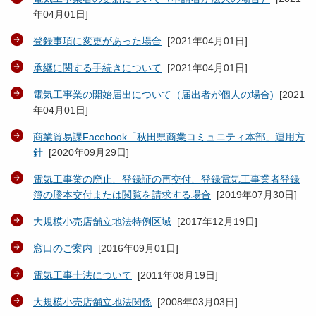
年04月01日
]
登録事項に変更があった場合
[
2021年04月01日
]
承継に関する手続きについて
[
2021年04月01日
]
電気工事業の開始届出について（届出者が個人の場合)
[
2021
年04月01日
]
商業貿易課Facebook「秋田県商業コミュニティ本部」運用方
針
[
2020年09月29日
]
電気工事業の廃止、登録証の再交付、登録電気工事業者登録
簿の謄本交付または閲覧を請求する場合
[
2019年07月30日
]
大規模小売店舗立地法特例区域
[
2017年12月19日
]
窓口のご案内
[
2016年09月01日
]
電気工事士法について
[
2011年08月19日
]
大規模小売店舗立地法関係
[
2008年03月03日
]