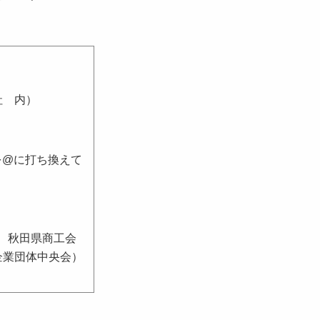
社 内）
jp（●を@に打ち換えて
、秋田県商工会
企業団体中央会）