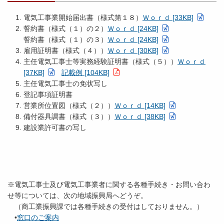
電気工事業開始届出書（様式第１８）
Ｗｏｒｄ [33KB]
誓約書（様式（１）の２）
Ｗｏｒｄ [24KB]
誓約書（様式（１）の３）
Ｗｏｒｄ [24KB]
雇用証明書（様式（４））
Ｗｏｒｄ [30KB]
主任電気工事士等実務経験証明書（様式（５））
Ｗｏｒｄ
[37KB]
記載例 [104KB]
主任電気工事士の免状写し
登記事項証明書
営業所位置図（様式（２））
Ｗｏｒｄ [14KB]
備付器具調書（様式（３））
Ｗｏｒｄ [38KB]
建設業許可書の写し
※電気工事士及び電気工事業者に関する各種手続き・お問い合わ
せ等については、次の地域振興局へどうぞ。
（商工業振興課では各種手続きの受付はしておりません。）
•
窓口のご案内