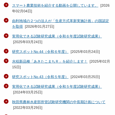
スマート農業技術を紹介する動画を公開しています。
[
2026
年02月04日
]
由利地域の２つの法人が「生産方式革新実施計画」の国認定
を取得
[
2026年01月27日
]
実用化できる試験研究成果（令和６年度試験研究成果）
[
2025年03月24日
]
研究スポットNo.44（令和６年度）
[
2025年03月24日
]
水稲新品種「あきたこまちＲ」を紹介します！
[
2025年02月
15日
]
研究スポットNo.43（令和５年度）
[
2024年03月25日
]
実用化できる試験研究成果（令和５年度試験研究成果）
[
2024年03月25日
]
秋田県農林水産部所管試験研究機関の中長期計画について
[
2022年03月29日
]