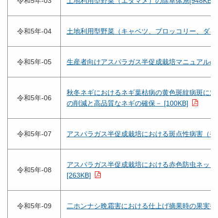
令和5年-03
土地利用型野菜（エダマメ）の除草体系[948KB]
令和5年-04
土地利用型野菜（キャベツ、ブロッコリー、ダイコン
令和5年-05
生産者向けアスパラガス半促成栽培マニュアルの作成 
秋冬ネギにおけるネギ葉枯病の黄色斑紋病斑に対
令和5年-06
の削減と高品質なネギの確保－ [100KB]
令和5年-07
アスパラガス半促成栽培における斑点性病害（褐斑病
アスパラガス半促成栽培における赤色防虫ネット
令和5年-08
[263KB]
令和5年-09
二ホンナシ晩霜害における仕上げ摘果時の果実被害が