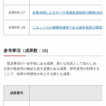
令和5年-17
岩盤清掃によるギバサ漁場造成技術の開発[162KB
令和5年-18
二ホンジカの捕獲候補地である越冬箇所の環境特性 [
参考事項（成果数：15)
普及事項の一歩手前にある成果。新たな知見として知らしめ、
注意や取組等の喚起を促す必要がある成果。研究者等が利用する
ことで、効率や利便性が向上する新たな成果。
令
成果番号