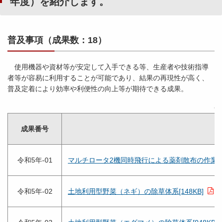
年度）を紹介します。
普及事項（成果数：18）
使用機器や資材等が安定して入手できる等、生産者や技術指導
者等が容易に利用することが可能であり、結果の再現性が高く、
普及定着により効率や利便性の向上等が期待できる成果。
令
成果番号
令和5年-01
マルチロータ2機同時飛行による薬剤散布の作業能率 
令和5年-02
土地利用型野菜（ネギ）の除草体系[148KB]