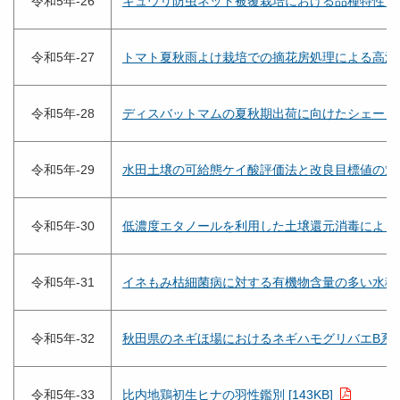
令和5年-26
キュウリ防虫ネット被覆栽培における品種特性と交配
令和5年-27
トマト夏秋雨よけ栽培での摘花房処理による高温期の
令和5年-28
ディスバットマムの夏秋期出荷に向けたシェード処理
令和5年-29
水田土壌の可給態ケイ酸評価法と改良目標値の策定 [
令和5年-30
低濃度エタノールを利用した土壌還元消毒によるア
令和5年-31
イネもみ枯細菌病に対する有機物含量の多い水稲育苗
令和5年-32
秋田県のネギほ場におけるネギハモグリバエB系統の
令和5年-33
比内地鶏初生ヒナの羽性鑑別 [143KB]