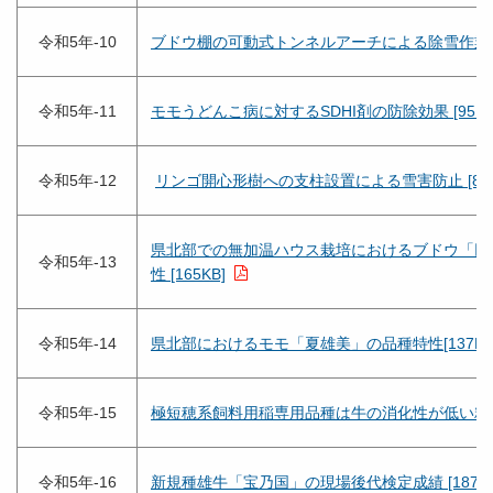
令和5年-10
ブドウ棚の可動式トンネルアーチによる除雪作業の効率
令和5年-11
モモうどんこ病に対するSDHI剤の防除効果 [95KB
令和5年-12
リンゴ開心形樹への支柱設置による雪害防止 [815
県北部での無加温ハウス栽培におけるブドウ「巨
令和5年-13
性 [165KB]
令和5年-14
県北部におけるモモ「夏雄美」の品種特性[137KB
令和5年-15
極短穂系飼料用稲専用品種は牛の消化性が低い籾の少
令和5年-16
新規種雄牛「宝乃国」の現場後代検定成績 [187KB