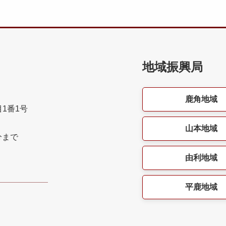
地域振興局
鹿角地域
目1番1号
山本地域
分まで
由利地域
平鹿地域