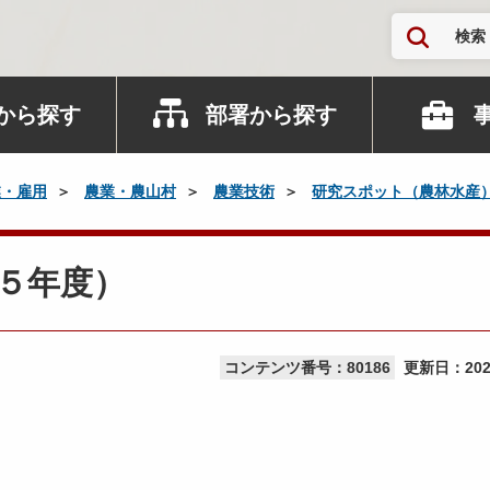
検索
から探す
部署から探す
業・雇用
農業・農山村
農業技術
研究スポット（農林水産
和５年度）
コンテンツ番号：80186
更新日：
20