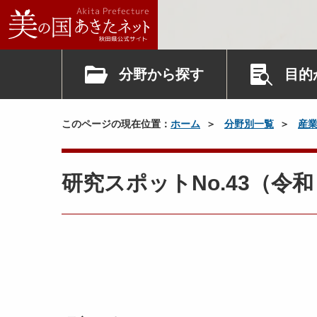
分野から探す
目的
このページの現在位置：
ホーム
分野別一覧
産
研究スポットNo.43（令