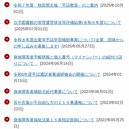
令和７年度 秋田県主催「手話教室」のご案内
[
2025年10月
01日
]
点字図書館の管理運営状況等評価結果(令和６年度)について
[
2025年07月01日
]
令和８年度企業等手話学習補助事業について(企業、団体から
の申し込みを募集します)
[
2025年05月27日
]
身体障害者手帳情報と個人番号（マイナンバー）の紐付け誤
りについて
[
2024年06月14日
]
令和6年度手話通訳者養成研修会の開催について
[
2024年01
月15日
]
身体障害者補助犬給付事業について
[
2023年06月01日
]
耳や言葉が不自由な方の１１９番通報について
[
2023年02月
22日
]
身体障害者福祉法第１５条指定医師について
[
2022年05月25
日
]