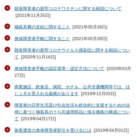
聴覚障害者の新型コロナワクチンに関する相談について
[
2021年11月25日
]
補装具費の支給に関すること
[
2021年05月28日
]
身体障害者手帳に関すること
[
2021年05月28日
]
聴覚障害者の新型コロナウイルス感染症に関する相談につい
て
[
2020年11月16日
]
身体障害者手帳の認定基準・認定方法について
[
2020年03月
27日
]
商業施設、飲食店、病院、ホテル、公共交通機関等では、ほ
じょ犬を受入れる義務があります
[
2019年12月03日
]
障害者の日常生活及び社会生活を総合的に支援するための法
律に基づく補装具のうち完成用部品に係る価格の構成につい
て
[
2019年04月17日
]
旅客運賃の身体障害者割引を受けるには
[
2019年04月01日
]