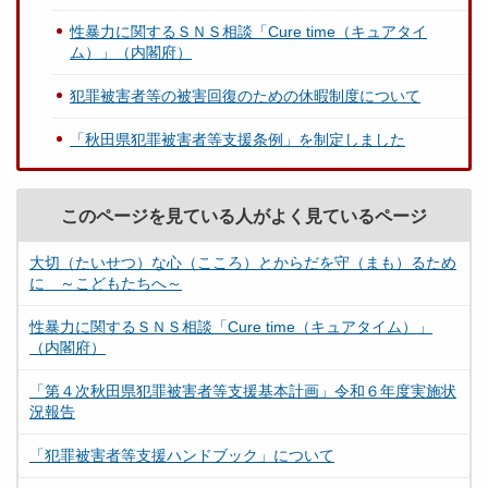
性暴力に関するＳＮＳ相談「Cure time（キュアタイ
ム）」（内閣府）
犯罪被害者等の被害回復のための休暇制度について
「秋田県犯罪被害者等支援条例」を制定しました
このページを見ている人がよく見ているページ
大切（たいせつ）な心（こころ）とからだを守（まも）るため
に ～こどもたちへ～
性暴力に関するＳＮＳ相談「Cure time（キュアタイム）」
（内閣府）
「第４次秋田県犯罪被害者等支援基本計画」令和６年度実施状
況報告
「犯罪被害者等支援ハンドブック」について