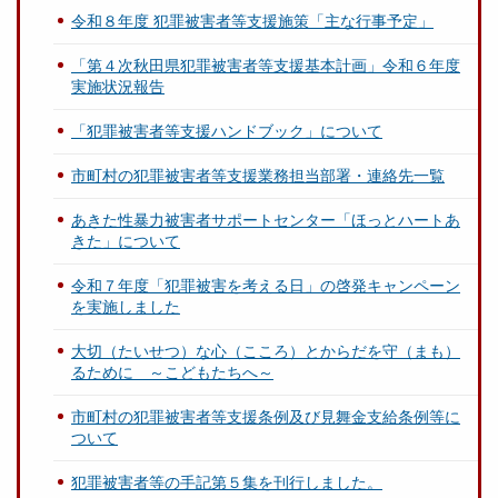
令和８年度 犯罪被害者等支援施策「主な行事予定」
「第４次秋田県犯罪被害者等支援基本計画」令和６年度
実施状況報告
「犯罪被害者等支援ハンドブック」について
市町村の犯罪被害者等支援業務担当部署・連絡先一覧
あきた性暴力被害者サポートセンター「ほっとハートあ
きた」について
令和７年度「犯罪被害を考える日」の啓発キャンペーン
を実施しました
大切（たいせつ）な心（こころ）とからだを守（まも）
るために ～こどもたちへ～
市町村の犯罪被害者等支援条例及び見舞金支給条例等に
ついて
犯罪被害者等の手記第５集を刊行しました。