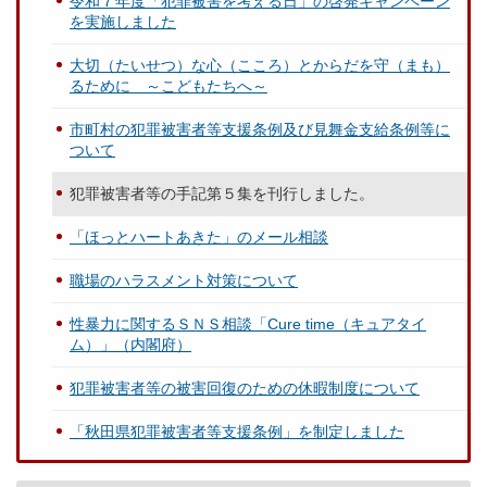
令和７年度「犯罪被害を考える日」の啓発キャンペーン
を実施しました
大切（たいせつ）な心（こころ）とからだを守（まも）
るために ～こどもたちへ～
市町村の犯罪被害者等支援条例及び見舞金支給条例等に
ついて
犯罪被害者等の手記第５集を刊行しました。
「ほっとハートあきた」のメール相談
職場のハラスメント対策について
性暴力に関するＳＮＳ相談「Cure time（キュアタイ
ム）」（内閣府）
犯罪被害者等の被害回復のための休暇制度について
「秋田県犯罪被害者等支援条例」を制定しました