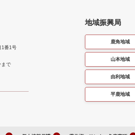
地域振興局
鹿角地域
目1番1号
山本地域
分まで
由利地域
平鹿地域