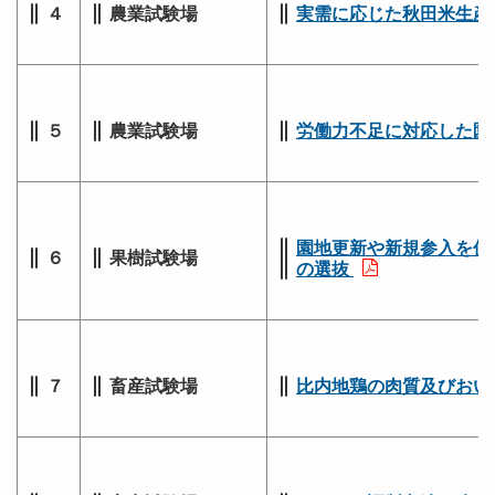
４
農業試験場
実需に応じた秋田米生産
５
農業試験場
労働力不足に対応した園
園地更新や新規参入を促
６
果樹試験場
の選抜
７
畜産試験場
比内地鶏の肉質及びおい