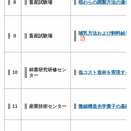
８
畜産試験場
稲わらの調製方法の違い
哺乳方法および飼料給与
９
畜産試験場
林業研究研修セン
10
低コスト造林を実現する
ター
11
産業技術センター
微細構造光学素子の基礎