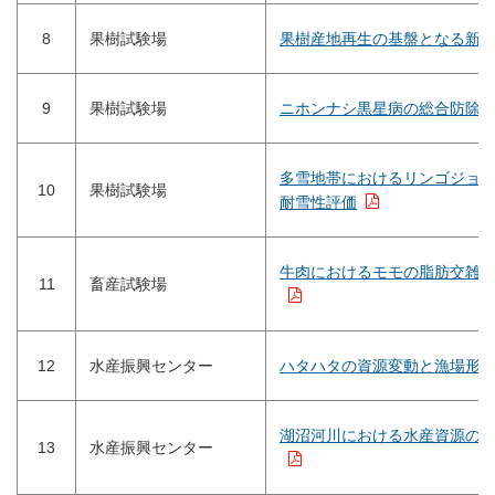
8
果樹試験場
果樹産地再生の基盤となる新
9
果樹試験場
ニホンナシ黒星病の総合防除
多雪地帯におけるリンゴジョ
10
果樹試験場
耐雪性評価
牛肉におけるモモの脂肪交雑
11
畜産試験場
12
水産振興センター
ハタハタの資源変動と漁場形
湖沼河川における水産資源の
13
水産振興センター