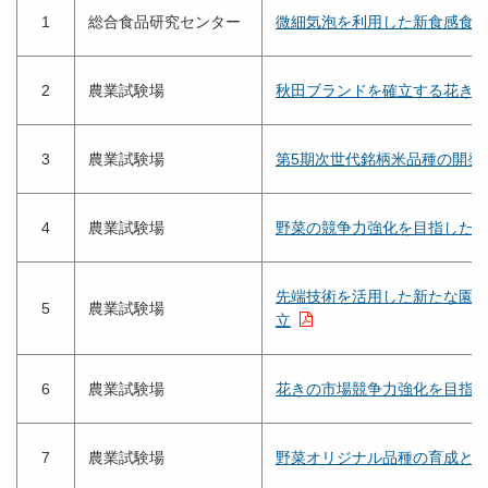
1
総合食品研究センター
微細気泡を利用した新食感食
2
農業試験場
秋田ブランドを確立する花き
3
農業試験場
第5期次世代銘柄米品種の開発
4
農業試験場
野菜の競争力強化を目指した
先端技術を活用した新たな園
5
農業試験場
立
6
農業試験場
花きの市場競争力強化を目指
7
農業試験場
野菜オリジナル品種の育成と