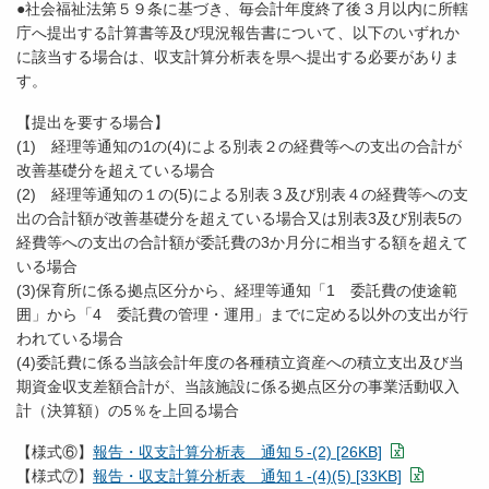
●社会福祉法第５９条に基づき、毎会計年度終了後３月以内に所轄
庁へ提出する計算書等及び現況報告書について、以下のいずれか
に該当する場合は、収支計算分析表を県へ提出する必要がありま
す。
【提出を要する場合】
(1) 経理等通知の1の(4)による別表２の経費等への支出の合計が
改善基礎分を超えている場合
(2) 経理等通知の１の(5)による別表３及び別表４の経費等への支
出の合計額が改善基礎分を超えている場合又は別表3及び別表5の
経費等への支出の合計額が委託費の3か月分に相当する額を超えて
いる場合
(3)保育所に係る拠点区分から、経理等通知「1 委託費の使途範
囲」から「4 委託費の管理・運用」までに定める以外の支出が行
われている場合
(4)委託費に係る当該会計年度の各種積立資産への積立支出及び当
期資金収支差額合計が、当該施設に係る拠点区分の事業活動収入
計（決算額）の5％を上回る場合
【様式⑥】
報告・収支計算分析表 通知５-(2) [26KB]
【様式⑦】
報告・収支計算分析表 通知１-(4)(5) [33KB]