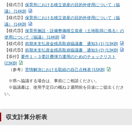
【様式①】
保育所における積立資産の目的外使用について（協
議） [14KB]
【様式②】
保育所における積立資産の目的外使用について（協
議） [14KB]
【様式③】
保育所施設・設備整備積立資産（土地取得に係る）の
使用について（協議） [14KB]
【様式④】
前期末支払資金残高取崩協議書 通知3-(1) [13KB]
【様式⑤】
前期末支払資金残高取崩協議書 通知3-(2) [13KB]
【添付】
要件１～３委託費弾力運用のためのチェックリスト
[23KB]
（参考）
苦情解決における取組の自己点検表 [15KB]
※県へ協議する場合は、事前にご相談ください。
※協議書は、使用予定日の概ね２週間前を目途にご提出くださ
い。
収支計算分析表