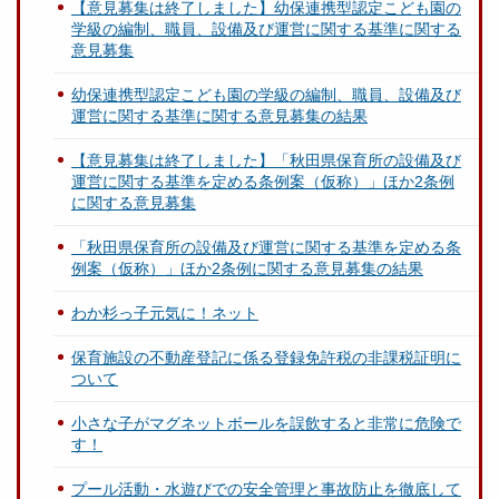
【意見募集は終了しました】幼保連携型認定こども園の
学級の編制、職員、設備及び運営に関する基準に関する
意見募集
幼保連携型認定こども園の学級の編制、職員、設備及び
運営に関する基準に関する意見募集の結果
【意見募集は終了しました】「秋田県保育所の設備及び
運営に関する基準を定める条例案（仮称）」ほか2条例
に関する意見募集
「秋田県保育所の設備及び運営に関する基準を定める条
例案（仮称）」ほか2条例に関する意見募集の結果
わか杉っ子元気に！ネット
保育施設の不動産登記に係る登録免許税の非課税証明に
ついて
小さな子がマグネットボールを誤飲すると非常に危険で
す！
プール活動・水遊びでの安全管理と事故防止を徹底して