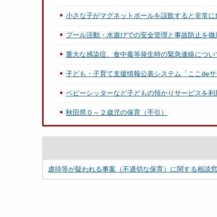
小さな子がマグネットボールを誤飲すると非常に
プール活動・水遊びでの安全管理と事故防止を徹
重大な感染症、食中毒等発生時の緊急連絡につい
子ども・子育て支援情報公表システム「ここdeサ
ベビーシッターなど子どもの預かりサービスを利
秋田県０～２歳児の保育（手引）
虐待等が疑われる事案（不適切な保育）に関する相談