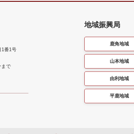
地域振興局
鹿角地域
目1番1号
山本地域
分まで
由利地域
平鹿地域