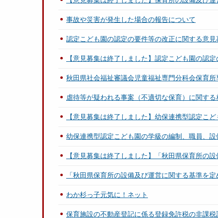
【意見募集は終了しました】保育所の設備及び運
事故や災害が発生した場合の報告について
認定こども園の認定の要件等の改正に関する意見
【意見募集は終了しました】認定こども園の認定
秋田県社会福祉審議会児童福祉専門分科会保育所
虐待等が疑われる事案（不適切な保育）に関する
【意見募集は終了しました】幼保連携型認定こど
幼保連携型認定こども園の学級の編制、職員、設
【意見募集は終了しました】「秋田県保育所の設
「秋田県保育所の設備及び運営に関する基準を定
わか杉っ子元気に！ネット
保育施設の不動産登記に係る登録免許税の非課税