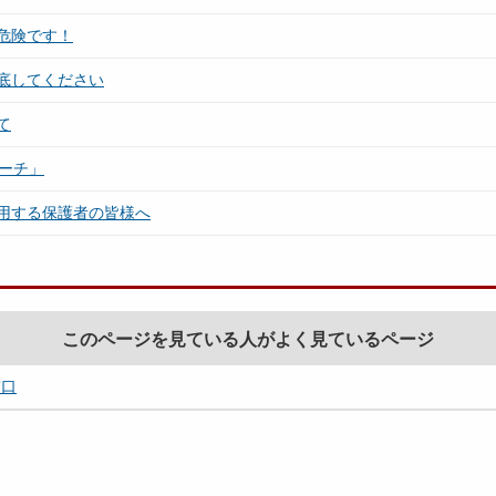
危険です！
底してください
て
ーチ」
用する保護者の皆様へ
このページを見ている人がよく見ているページ
窓口