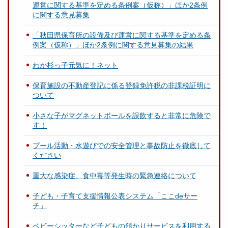
運営に関する基準を定める条例案（仮称）」ほか2条例
に関する意見募集
「秋田県保育所の設備及び運営に関する基準を定める条
例案（仮称）」ほか2条例に関する意見募集の結果
わか杉っ子元気に！ネット
保育施設の不動産登記に係る登録免許税の非課税証明に
ついて
小さな子がマグネットボールを誤飲すると非常に危険で
す！
プール活動・水遊びでの安全管理と事故防止を徹底して
ください
重大な感染症、食中毒等発生時の緊急連絡について
子ども・子育て支援情報公表システム「ここdeサー
チ」
ベビーシッターなど子どもの預かりサービスを利用する