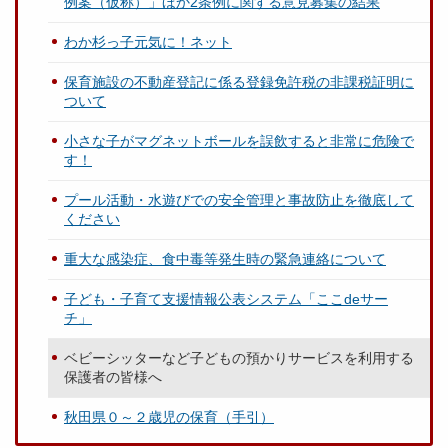
例案（仮称）」ほか2条例に関する意見募集の結果
わか杉っ子元気に！ネット
保育施設の不動産登記に係る登録免許税の非課税証明に
ついて
小さな子がマグネットボールを誤飲すると非常に危険で
す！
プール活動・水遊びでの安全管理と事故防止を徹底して
ください
重大な感染症、食中毒等発生時の緊急連絡について
子ども・子育て支援情報公表システム「ここdeサー
チ」
ベビーシッターなど子どもの預かりサービスを利用する
保護者の皆様へ
秋田県０～２歳児の保育（手引）