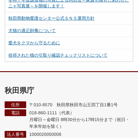
令和７年度譲渡猫の写真による同窓会～家族も猫もしあわせだ
ニャ写真展～を開催します！
秋田県動物愛護センター公式ＳＮＳ運用方針
犬猫の適正飼養について
愛犬をクマから守るために
拾得された猫の引取り確認チェックリストについて
秋田県庁
住所
〒010-8570 秋田県秋田市山王四丁目1番1号
電話
018-860-1111（代表）
月曜日～金曜日 8時30分から17時15分まで
（祝日・
年末年始を除く）
法人番号
1000020050008