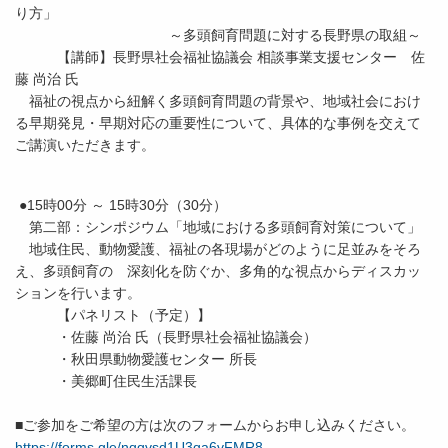
り方」
～多頭飼育問題に対する長野県の取組～
【講師】長野県社会福祉協議会 相談事業支援センター 佐
藤 尚治 氏
福祉の視点から紐解く多頭飼育問題の背景や、地域社会におけ
る早期発見・早期対応の重要性について、具体的な事例を交えて
ご講演いただきます。
●15時00分 ～ 15時30分（30分）
第二部：シンポジウム「地域における多頭飼育対策について」
地域住民、動物愛護、福祉の各現場がどのように足並みをそろ
え、多頭飼育の 深刻化を防ぐか、多角的な視点からディスカッ
ションを行います。
【パネリスト（予定）】
・佐藤 尚治 氏（長野県社会福祉協議会）
・秋田県動物愛護センター 所長
・美郷町住民生活課長
■ご参加をご希望の方は次のフォームからお申し込みください。
https://forms.gle/nqqvsd1U3qa6vFMR8