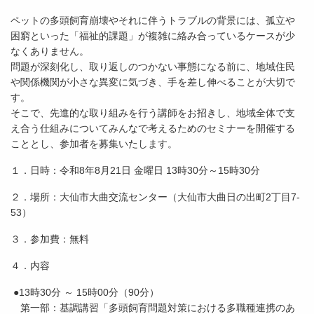
ペットの多頭飼育崩壊やそれに伴うトラブルの背景には、孤立や
困窮といった「福祉的課題」が複雑に絡み合っているケースが少
なくありません。
問題が深刻化し、取り返しのつかない事態になる前に、地域住民
や関係機関が小さな異変に気づき、手を差し伸べることが大切で
す。
そこで、先進的な取り組みを行う講師をお招きし、地域全体で支
え合う仕組みについてみんなで考えるためのセミナーを開催する
こととし、参加者を募集いたします。
１．日時：令和8年8月21日 金曜日 13時30分～15時30分
２．場所：大仙市大曲交流センター（大仙市大曲日の出町2丁目7-
53）
３．参加費：無料
４．内容
●13時30分 ～ 15時00分（90分）
第一部：基調講習「多頭飼育問題対策における多職種連携のあ