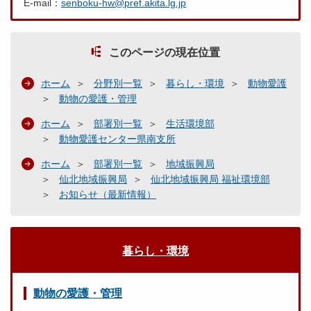
E-mail：
senboku-hw@pref.akita.lg.jp
このページの現在位置
ホーム
分野別一覧
暮らし・環境
動物愛護
動物の愛護・管理
ホーム
部署別一覧
生活環境部
動物愛護センター県南支所
ホーム
部署別一覧
地域振興局
仙北地域振興局
仙北地域振興局 福祉環境部
お知らせ（最新情報）
暮らし・環境
動物の愛護・管理