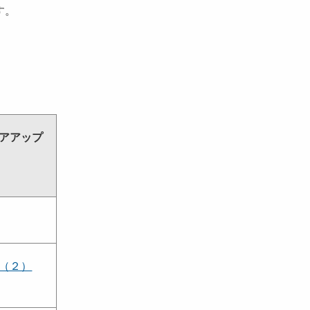
す。
アアップ
（２）