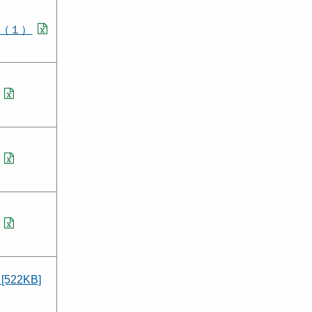
（１）
522KB]