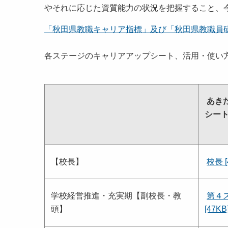
やそれに応じた資質能力の状況を把握すること、
「秋田県教職キャリア指標」及び「秋田県教職員
各ステージのキャリアアップシート、活用・使い
あき
シー
【校長】
校長 [
学校経営推進・充実期【副校長・教
第４
頭】
[47KB