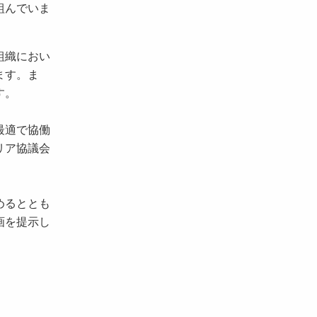
組んでいま
組織におい
ます。ま
す。
最適で協働
リア協議会
めるととも
画を提示し