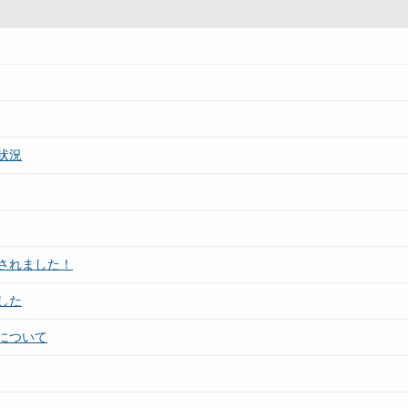
状況
されました！
した
について