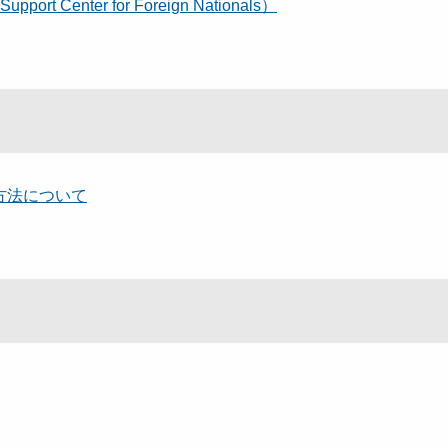
rt Center for Foreign Nationals）
方法について