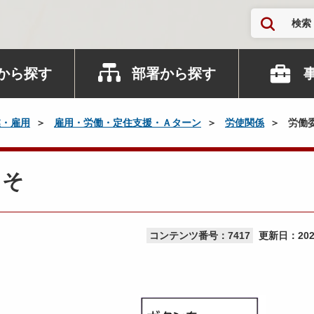
検索
から探す
部署から探す
業・雇用
雇用・労働・定住支援・Ａターン
労使関係
労働
こそ
コンテンツ番号：7417
更新日：
20