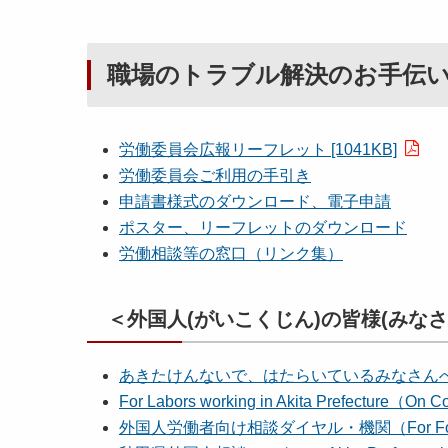
職場のトラブル解決のお手伝
労働委員会広報リーフレット [1041KB]
労働委員会ご利用の手引き
申請書様式のダウンロード、電子申請
ポスター、リーフレットのダウンロード
労働相談等の窓口（リンク集）
＜外国人(がいこくじん)の皆様(みなさま)へ(F
あきたけんないで、はたらいているみなさんへ（
For Labors working in Akita Prefecture（On 
外国人労働者向け相談ダイヤル・機関（For Fore