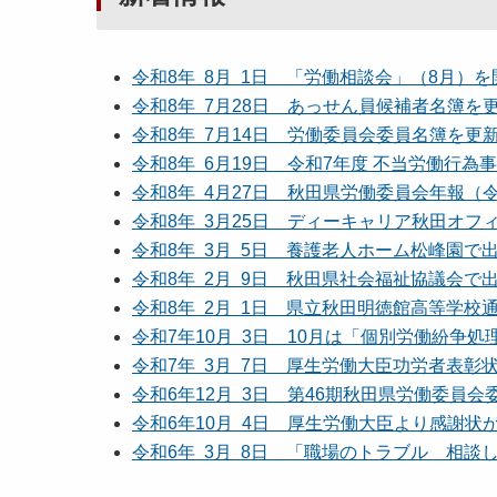
令和8年 8月 1日 「労働相談会」（8月）
令和8年 7月28日 あっせん員候補者名簿を
令和8年 7月14日 労働委員会委員名簿を更
令和8年 6月19日 令和7年度 不当労働行
令和8年 4月27日 秋田県労働委員会年報（
令和8年 3月25日 ディーキャリア秋田オ
令和8年 3月 5日 養護老人ホーム松峰園で
令和8年 2月 9日 秋田県社会福祉協議会で
令和8年 2月 1日 県立秋田明徳館高等学
令和7年10月 3日 10月は「個別労働紛争
令和7年 3月 7日 厚生労働大臣功労者表
令和6年12月 3日 第46期秋田県労働委員
令和6年10月 4日 厚生労働大臣より感謝状
令和6年 3月 8日 「職場のトラブル 相