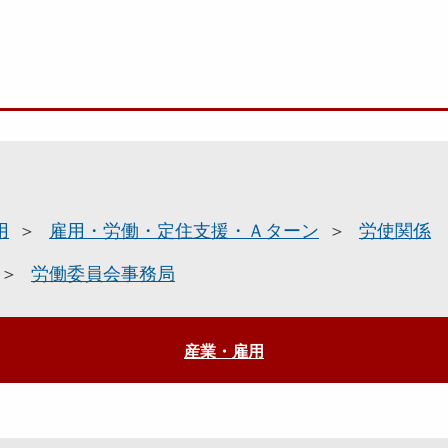
用
雇用・労働・定住支援・Ａターン
労使関係
労働委員会事務局
産業・雇用