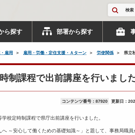
検索
から探す
部署から探す
業・雇用
雇用・労働・定住支援・Ａターン
労使関係
県立
定時制課程で出前講座を行いまし
コンテンツ番号：87920
更新日：
20
学校定時制課程で県庁出前講座を行いました。
へ ～安心して働くための基礎知識～」と題して、事務局職員