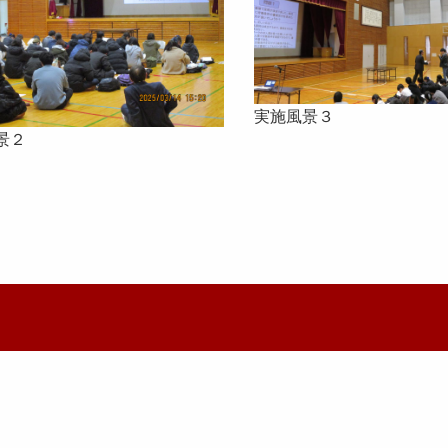
実施風景３
景２