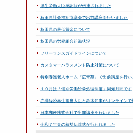
厚生労働大臣感謝状が伝達されました
秋田県社会福祉協議会で出前講座を行いました
秋田県の最低賃金について
秋田県の労働組合組織状況
フリーランスガイドラインについて
カスタマーハラスメント防止対策について
特別養護老人ホーム『広青苑』で出前講座を行い
１０月は「個別労働紛争処理制度」周知月間です
赤澤経済再生担当大臣と鈴木知事がオンラインで
日本郵便株式会社で出前講座を行いました
令和７年春の叙勲伝達式が行われました