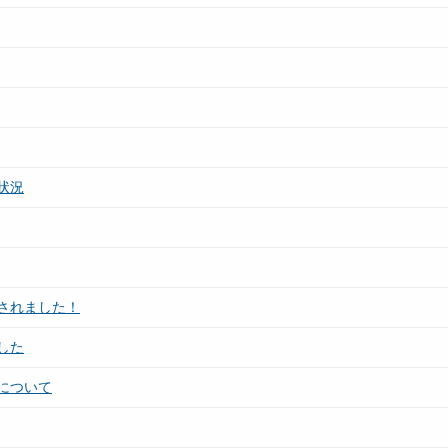
状況
されました！
した
について