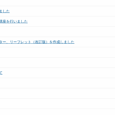
ました
講座を行いました
ター、リーフレット（改訂版）を作成しました
て