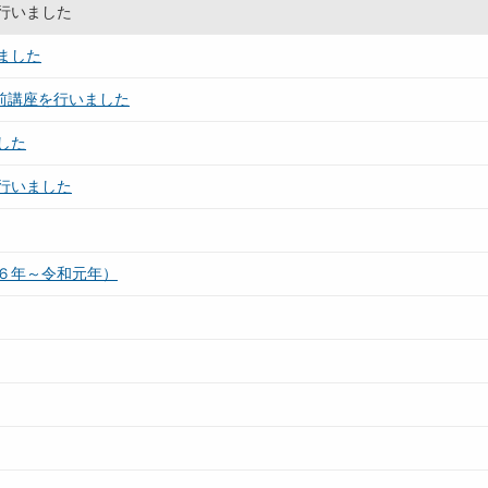
行いました
ました
出前講座を行いました
した
行いました
６年～令和元年）