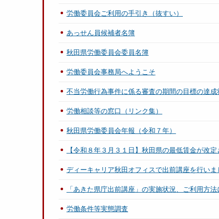
労働委員会ご利用の手引き（抜すい）
あっせん員候補者名簿
秋田県労働委員会委員名簿
労働委員会事務局へようこそ
不当労働行為事件に係る審査の期間の目標の達成
労働相談等の窓口（リンク集）
秋田県労働委員会年報（令和７年）
【令和８年３月３１日】秋田県の最低賃金が改定
ディーキャリア秋田オフィスで出前講座を行いま
「あきた県庁出前講座」の実施状況、ご利用方法
労働条件等実態調査