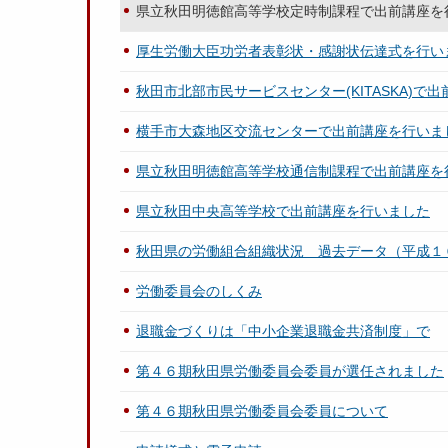
県立秋田明徳館高等学校定時制課程で出前講座を
厚生労働大臣功労者表彰状・感謝状伝達式を行い
秋田市北部市民サービスセンター(KITASKA)で
横手市大森地区交流センターで出前講座を行いま
県立秋田明徳館高等学校通信制課程で出前講座を
県立秋田中央高等学校で出前講座を行いました
秋田県の労働組合組織状況 過去データ（平成１
労働委員会のしくみ
退職金づくりは「中小企業退職金共済制度」で
第４６期秋田県労働委員会委員が選任されました
第４６期秋田県労働委員会委員について