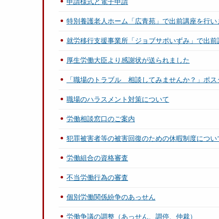
申請様式と電子申請
特別養護老人ホーム「広青苑」で出前講座を行い
就労移行支援事業所「ジョブサポいずみ」で出前
厚生労働大臣より感謝状が送られました
「職場のトラブル 相談してみませんか？」ポス
職場のハラスメント対策について
労働相談窓口のご案内
犯罪被害者等の被害回復のための休暇制度につい
労働組合の資格審査
不当労働行為の審査
個別労働関係紛争のあっせん
労働争議の調整（あっせん、調停、仲裁）