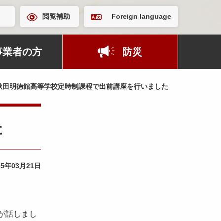
閲覧補助
Foreign language
事業者の方
防災
秋田明徳館高等学校定時制課程で出前講座を行いました
た
25年03月21日
が話しまし