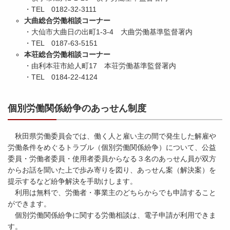
・TEL 0182-32-3111
大曲総合労働相談コーナー
・大仙市大曲日の出町1-3-4 大曲労働基準監督署内
・TEL 0187-63-5151
本荘総合労働相談コーナー
・由利本荘市給人町17 本荘労働基準監督署内
・TEL 0184-22-4124
個別労働関係紛争のあっせん制度
秋田県労働委員会では、働く人と雇い主の間で発生した解雇や
労働条件をめぐるトラブル（個別労働関係紛争）について、公益
委員・労働者委員・使用者委員からなる３名のあっせん員が双方
からお話を聞いた上で歩み寄りを図り、あっせん案（解決案）を
提示するなど紛争解決を手助けします。
利用は無料で、労働者・事業主のどちらからでも申請すること
ができます。
個別労働関係紛争に関する労働相談は、電子申請が利用できま
す。